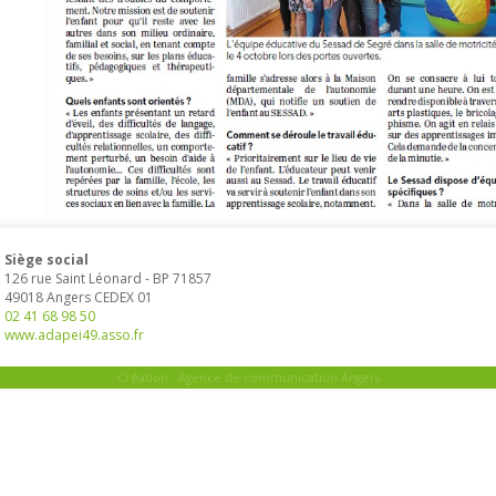
Siège social
126 rue Saint Léonard
-
BP 71857
49018
Angers
CEDEX 01
02 41 68 98 50
www.adapei49.asso.fr
Création :
Agence de communication Angers