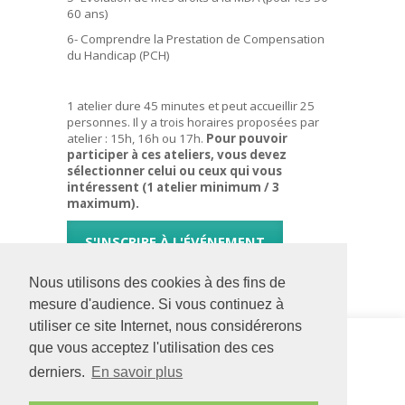
60 ans)
6- Comprendre la Prestation de Compensation
du Handicap (PCH)
1 atelier dure 45 minutes et peut accueillir 25
personnes. Il y a trois horaires proposées par
atelier : 15h, 16h ou 17h.
Pour pouvoir
participer à ces ateliers, vous devez
sélectionner celui ou ceux qui vous
intéressent (1 atelier minimum / 3
maximum).
S'INSCRIRE À L'ÉVÉNEMENT
Nous utilisons des cookies à des fins de
mesure d'audience. Si vous continuez à
utiliser ce site Internet, nous considérerons
Siège social
SESSAD
que vous acceptez l'utilisation des ces
126 rue Saint Léonard
Segré
derniers.
En savoir plus
-
BP 71857
12 allée des
49018
Angers
CEDEX
Chênes