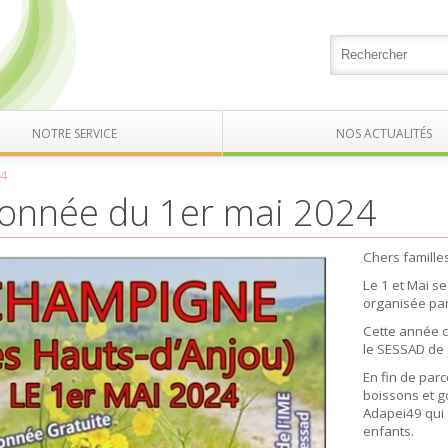
NOTRE SERVICE
NOS ACTUALITÉS
24
onnée du 1er mai 2024
Chers familles
Le 1 et Mai 
organisée par
Cette année ce
le SESSAD de
En fin de par
boissons et g
Adapei49 qui 
enfants.