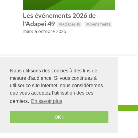
Les événements 2026 de
l'Adapei 49
#
Adapei 49
#
Évènements
mars à octobre 2026
Siège social
SESSAD
126 rue Saint Léonard
Segré
Nous utilisons des cookies à des fins de
-
BP 71857
12 allée des
mesure d'audience. Si vous continuez à
49018
Angers
CEDEX
Chênes
utiliser ce site Internet, nous considérerons
01
49500
SEGRÉ
02 41 68 98 50
02 41 92 31
que vous acceptez l'utilisation des ces
www.adapei49.asso.fr
00
derniers.
En savoir plus
Création :
Agence de communication Angers
OK !